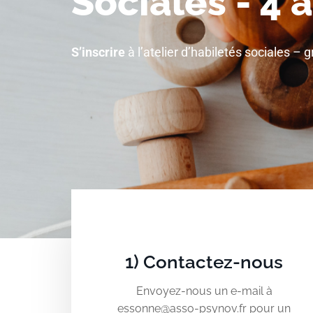
Sociales - 4 
S’inscrire
à l’atelier d’habiletés sociales – 
1) Contactez-nous
Envoyez-nous un e-mail à
essonne@asso-psynov.fr pour un